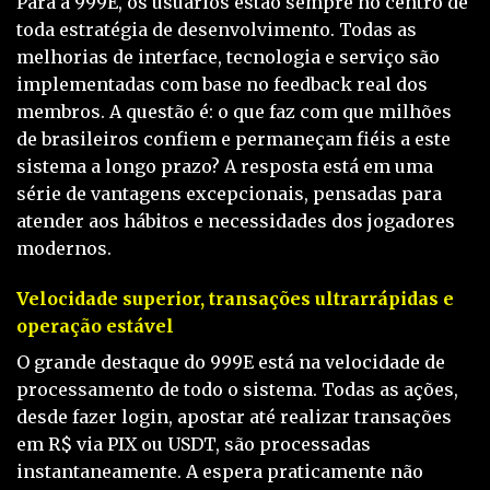
Para a 999E, os usuários estão sempre no centro de
toda estratégia de desenvolvimento. Todas as
melhorias de interface, tecnologia e serviço são
implementadas com base no feedback real dos
membros. A questão é: o que faz com que milhões
de brasileiros confiem e permaneçam fiéis a este
sistema a longo prazo? A resposta está em uma
série de vantagens excepcionais, pensadas para
atender aos hábitos e necessidades dos jogadores
modernos.
Velocidade superior, transações ultrarrápidas e
operação estável
O grande destaque do 999E está na velocidade de
processamento de todo o sistema. Todas as ações,
desde fazer login, apostar até realizar transações
em R$ via PIX ou USDT, são processadas
instantaneamente. A espera praticamente não