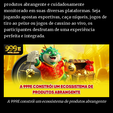
produtos abrangente e cuidadosamente
monitorado em suas diversas plataformas. Seja
jogando apostas esportivas, caça-níqueis, jogos de
tiro ao peixe ou jogos de cassino ao vivo, os
participantes desfrutam de uma experiência
perfeita e integrada.
A 999E constrói um ecossistema de produtos abrangente