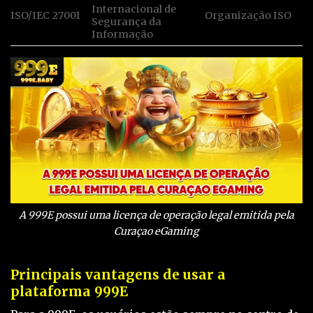
Internacional de
ISO/IEC 27001
Organização ISO
Segurança da
Informação
A 999E possui uma licença de operação legal emitida pela
Curaçao eGaming
Principais vantagens de usar a
plataforma 999E