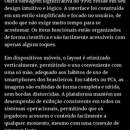
Outra vantagem significativa do 999E reside em seu
design intuitivo e lógico. A interface foi construída
em um estilo simplificado e focado no usuário, de
modo que não exige muito tempo para se
acostumar. Os itens funcionais estão organizados
de forma científica e são facilmente acessíveis com
apenas alguns toques.
Em dispositivos móveis, o layout é otimizado
verticalmente, permitindo o uso conveniente com
uma só mão, adequado aos hábitos de uso de
smartphones dos brasileiros. Em tablets ou PCs, as
imagens são exibidas de forma completa e nítida,
sem bordas distorcidas. A plataforma mantém um
desempenho de exibição consistente em todos os
sistemas operacionais, permitindo que os
jogadores acessem o conteúdo facilmente a
qualquer momento, mesmo com uma conexão de