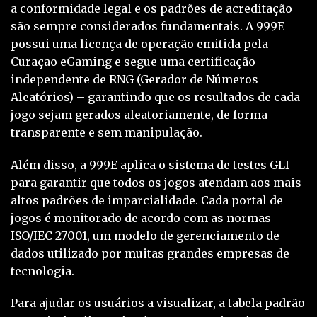
a conformidade legal e os padrões de acreditação
são sempre considerados fundamentais. A 999E
possui uma licença de operação emitida pela
Curaçao eGaming e segue uma certificação
independente de RNG (Gerador de Números
Aleatórios) – garantindo que os resultados de cada
jogo sejam gerados aleatoriamente, de forma
transparente e sem manipulação.
Além disso, a 999E aplica o sistema de testes GLI
para garantir que todos os jogos atendam aos mais
altos padrões de imparcialidade. Cada portal de
jogos é monitorado de acordo com as normas
ISO/IEC 27001, um modelo de gerenciamento de
dados utilizado por muitas grandes empresas de
tecnologia.
Para ajudar os usuários a visualizar, a tabela padrão