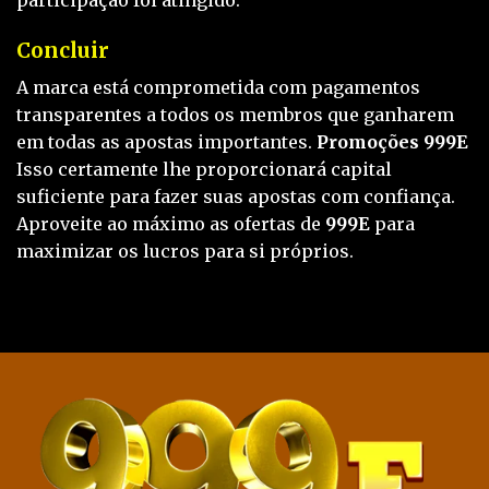
participação foi atingido.
Concluir
A marca está comprometida com pagamentos
transparentes a todos os membros que ganharem
em todas as apostas importantes.
Promoções 999E
Isso certamente lhe proporcionará capital
suficiente para fazer suas apostas com confiança.
Aproveite ao máximo as ofertas de
999E
para
maximizar os lucros para si próprios.