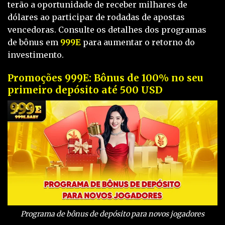
terão a oportunidade de receber milhares de
dólares ao participar de rodadas de apostas
vencedoras. Consulte os detalhes dos programas
de bônus em
999E
para aumentar o retorno do
investimento.
Promoções 999E: Bônus de 100% no seu
primeiro depósito até 500 USD
Programa de bônus de depósito para novos jogadores