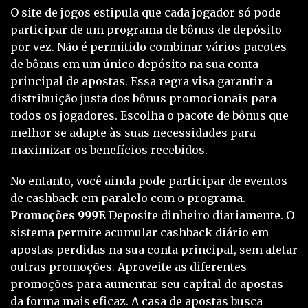
O site de jogos estipula que cada jogador só pode
participar de um programa de bônus de depósito
por vez. Não é permitido combinar vários pacotes
de bônus em um único depósito na sua conta
principal de apostas. Essa regra visa garantir a
distribuição justa dos bônus promocionais para
todos os jogadores. Escolha o pacote de bônus que
melhor se adapte às suas necessidades para
maximizar os benefícios recebidos.
No entanto, você ainda pode participar de eventos
de cashback em paralelo com o programa.
Promoções 999E
Deposite dinheiro diariamente. O
sistema permite acumular cashback diário em
apostas perdidas na sua conta principal, sem afetar
outras promoções. Aproveite as diferentes
promoções para aumentar seu capital de apostas
da forma mais eficaz. A casa de apostas busca