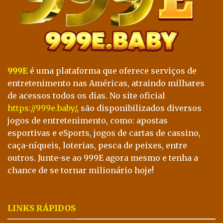
999E
é uma plataforma que oferece serviços de
entretenimento nas Américas, atraindo milhares
de acessos todos os dias. No site oficial
https://999e.baby/
, são disponibilizados diversos
jogos de entretenimento, como: apostas
esportivas e eSports, jogos de cartas de cassino,
caça-níqueis, loterias, pesca de peixes, entre
outros. Junte-se ao 999E agora mesmo e tenha a
chance de se tornar milionário hoje!
LINKS RÁPIDOS