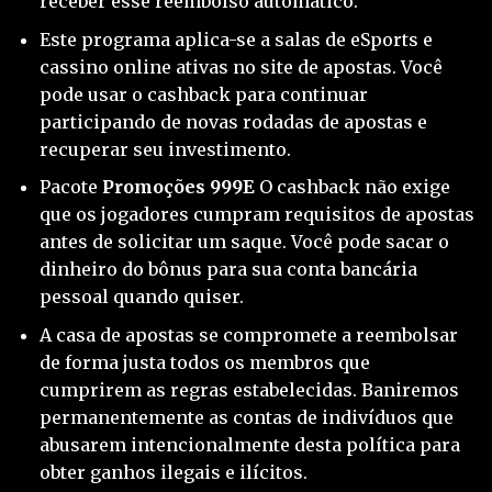
receber esse reembolso automático.
Este programa aplica-se a salas de eSports e
cassino online ativas no site de apostas. Você
pode usar o cashback para continuar
participando de novas rodadas de apostas e
recuperar seu investimento.
Pacote
Promoções 999E
O cashback não exige
que os jogadores cumpram requisitos de apostas
antes de solicitar um saque. Você pode sacar o
dinheiro do bônus para sua conta bancária
pessoal quando quiser.
A casa de apostas se compromete a reembolsar
de forma justa todos os membros que
cumprirem as regras estabelecidas. Baniremos
permanentemente as contas de indivíduos que
abusarem intencionalmente desta política para
obter ganhos ilegais e ilícitos.