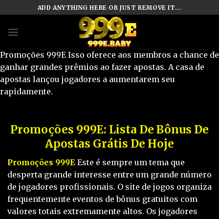
Skip
ADD ANYTHING HERE OR JUST REMOVE IT...
to
content
Promoções 999E Isso oferece aos membros a chance de
ganhar grandes prêmios ao fazer apostas. A casa de
apostas lançou jogadores a aumentarem seu
rapidamente.
Promoções 999E: Lista De Bônus De
Apostas Grátis De Hoje
Promoções 999E
Este é sempre um tema que
desperta grande interesse entre um grande número
de jogadores profissionais. O site de jogos organiza
frequentemente eventos de bônus gratuitos com
valores totais extremamente altos. Os jogadores