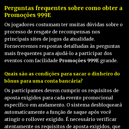
Perguntas frequentes sobre como obter a
Promoções 999E
Os jogadores costumam ter muitas dúvidas sobre o
processo de resgate de recompensas nos
principais sites de jogos da atualidade.
Forneceremos respostas detalhadas às perguntas
mais frequentes para ajudá-lo a participar dos
eventos com facilidade
Promoções 999E
grande.
Quais são as condições para sacar o dinheiro do
bônus para uma conta bancária?
Os participantes devem cumprir os requisitos de
aposta exigidos para cada evento promocional
específico em andamento. O sistema desbloqueará
automaticamente a função de saque após você
atingir o rollover exigido. É necessário verificar
atentamente os requisitos de aposta exigidos, que