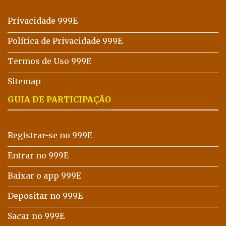
Privacidade 999E
Política de Privacidade 999E
Termos de Uso 999E
Sitemap
GUIA DE PARTICIPAÇÃO
Registrar-se no 999E
Entrar no 999E
Baixar o app 999E
Depositar no 999E
Sacar no 999E