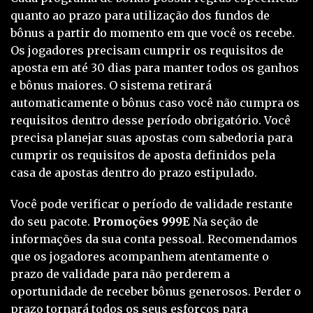
quanto ao prazo para utilização dos fundos de
bônus a partir do momento em que você os recebe.
Os jogadores precisam cumprir os requisitos de
aposta em até 30 dias para manter todos os ganhos
e bônus maiores. O sistema retirará
automaticamente o bônus caso você não cumpra os
requisitos dentro desse período obrigatório. Você
precisa planejar suas apostas com sabedoria para
cumprir os requisitos de aposta definidos pela
casa de apostas dentro do prazo estipulado.
Você pode verificar o período de validade restante
do seu pacote.
Promoções 999E
Na seção de
informações da sua conta pessoal. Recomendamos
que os jogadores acompanhem atentamente o
prazo de validade para não perderem a
oportunidade de receber bônus generosos. Perder o
prazo tornará todos os seus esforços para