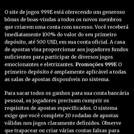
O site de jogos 999E está oferecendo um generoso
bônus de boas-vindas a todos os novos membros
que criarem uma conta com sucesso. Você receberá
imediatamente 100% do valor do seu primeiro
depósito, até 500 USD, em sua conta oficial. A casa
de apostas visa proporcionar aos jogadores fundos
suficientes para participar de diversos jogos
emocionantes e eletrizantes.
Promoções 999E
O
primeiro depósito é amplamente aplicável a todas
as salas de apostas disponíveis no sistema.
Para sacar todos os ganhos para sua conta bancária
pessoal, os jogadores precisam cumprir os
requisitos de apostas especificados. O sistema
exige que você complete 20 rodadas de apostas
válidas nos jogos claramente definidos. Observe
que trapacear ou criar várias contas falsas para