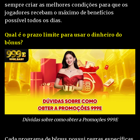
sempre criar as melhores condições para que os
jogadores recebam o máximo de benefícios
possível todos os dias.
Qual é o prazo limite para usar o dinheiro do
bônus?
Dúvidas sobre como obter a Promoções 999E
Cada programa de bônus possui regras específicas