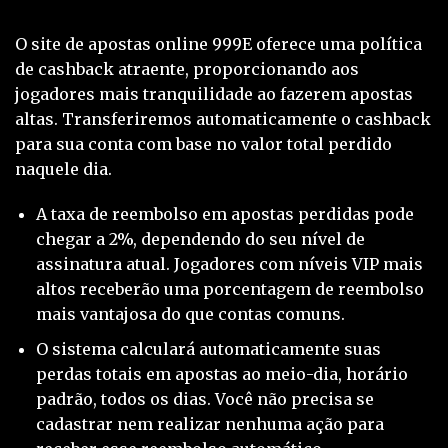
O site de apostas online 999E oferece uma política
de cashback atraente, proporcionando aos
jogadores mais tranquilidade ao fazerem apostas
altas. Transferiremos automaticamente o cashback
para sua conta com base no valor total perdido
naquele dia.
A taxa de reembolso em apostas perdidas pode
chegar a 2%, dependendo do seu nível de
assinatura atual. Jogadores com níveis VIP mais
altos receberão uma porcentagem de reembolso
mais vantajosa do que contas comuns.
O sistema calculará automaticamente suas
perdas totais em apostas ao meio-dia, horário
padrão, todos os dias. Você não precisa se
cadastrar nem realizar nenhuma ação para