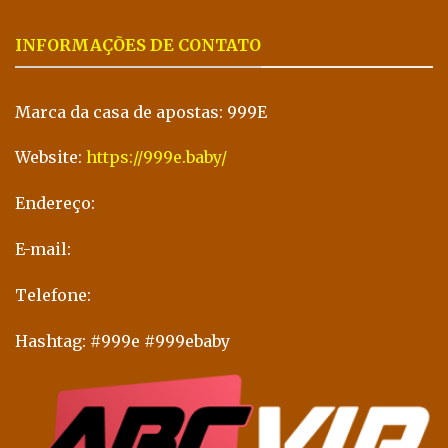
INFORMAÇÕES DE CONTATO
Marca da casa de apostas: 999E
Website:
https://999e.baby/
Endereço:
E-mail:
Telefone:
Hashtag: #999e #999ebaby