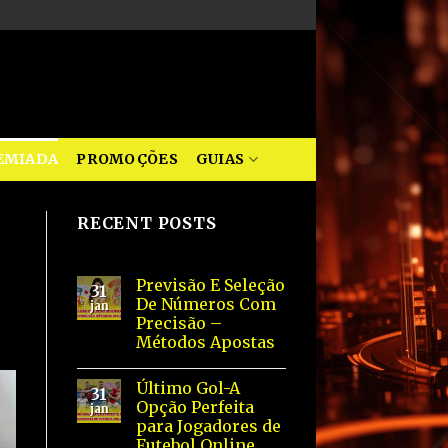
EMIADA
PROMOÇÕES
GUIAS
RECENT POSTS
Previsão E Seleção
31
De Números Com
jan
Precisão –
Métodos Apostas
Último Gol-A
31
Opção Perfeita
jan
para Jogadores de
Futebol Online