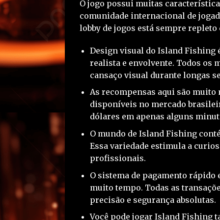
O jogo possui muitas característic
comunidade internacional de jogado
lobby de jogos está sempre repleto d
Design visual do Island Fishin
realista e envolvente. Todos os
cansaço visual durante longas se
As recompensas aqui são muito m
disponíveis no mercado brasile
dólares em apenas alguns minuto
O mundo de Island Fishing conté
Essa variedade estimula a curios
profissionais.
O sistema de pagamento rápido 
muito tempo. Todas as transaçõ
precisão e segurança absolutas.
Você pode jogar Island Fishing 