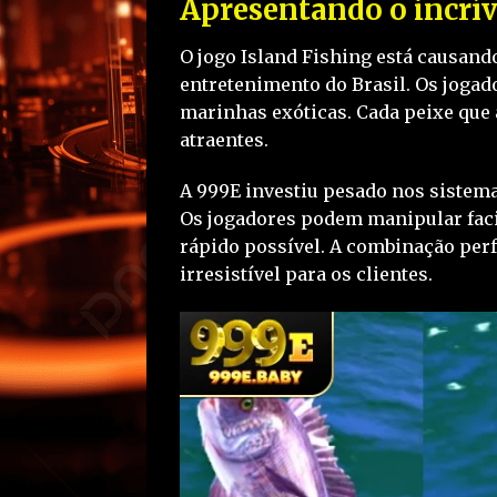
Apresentando o incrív
O jogo Island Fishing está causan
entretenimento do Brasil. Os joga
marinhas exóticas. Cada peixe que
atraentes.
A 999E investiu pesado nos sistemas
Os jogadores podem manipular faci
rápido possível. A combinação perf
irresistível para os clientes.