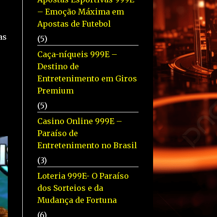
– Emoção Máxima em
Apostas de Futebol
as
(5)
Caça-níqueis 999E –
Destino de
Entretenimento em Giros
Premium
(5)
Casino Online 999E –
Paraíso de
Entretenimento no Brasil
(3)
Loteria 999E- O Paraíso
dos Sorteios e da
Mudança de Fortuna
(6)