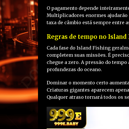
O pagamento depende inteiramente 
Multiplicadores enormes ajudarão 
taxa de câmbio está sempre entre a
Regras de tempo no Island
Cada fase do Island Fishing geralm
completem suas missões. É preciso
chegue a zero. A pressão do tempo 
profundezas do oceano.
Dominar o momento certo aumenta
Criaturas gigantes aparecem apenas
Qualquer atraso tornará todos os 