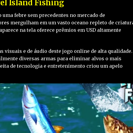
el Island Fishing
do uma febre sem precedentes no mercado de
dores mergulham em um vasto oceano repleto de criatur
 aparece na tela oferece prêmios em USD altamente
 visuais e de áudio deste jogo online de alta qualidade.
lmente diversas armas para eliminar alvos o mais
eita de tecnologia e entretenimento criou um apelo