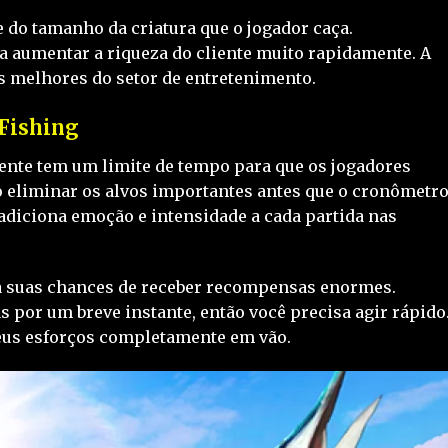
do tamanho da criatura que o jogador caça.
a aumentar a riqueza do cliente muito rapidamente. A
s melhores do setor de entretenimento.
 Fishing
ente tem um limite de tempo para que os jogadores
 eliminar os alvos importantes antes que o cronômetr
adiciona emoção e intensidade a cada partida nas
 suas chances de receber recompensas enormes.
 por um breve instante, então você precisa agir rápido
seus esforços completamente em vão.