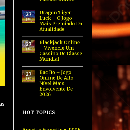
Dragon Tiger
27
Luck – O Jogo
jan
Mais Premiado Da
Atualidade
Blackjack Online
27
– Vivencie Um
jan
Cassino De Classe
Mundial
Bac Bo – Jogo
27
Online De Alto
jan
Nível Mais
Envolvente De
2026
s
as
HOT TOPICS
Apostas Esportivas 999E