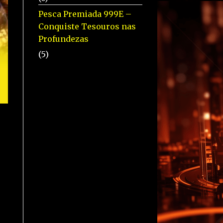
Pesca Premiada 999E –
Conquiste Tesouros nas
Profundezas
(5)
m